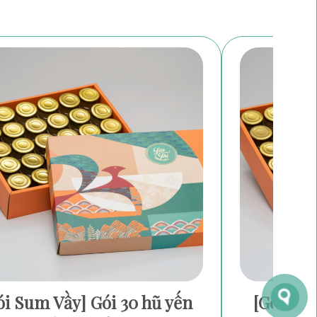
ói Sum Vầy] Gói 30 hũ yến
[Gói An 