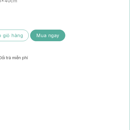
20x40cm
chưng gừng số lượng
 giỏ hàng
Mua ngay
Đổi trả miễn phí