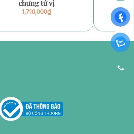
chưng tứ vị
1,710,000
₫