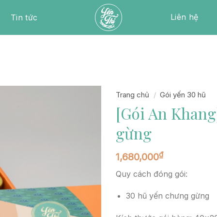
Liên hệ
Tin tức
Trang chủ
/
Gói yến 30 hũ
[Gói An Khang
gừng
₫
1,680,000
Quy cách đóng gói:
30 hũ yến chưng gừng