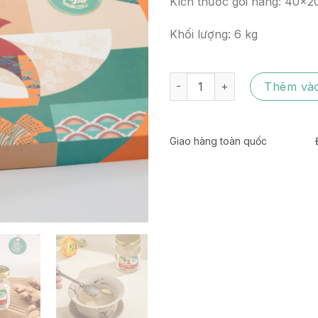
Kích thước gói hàng: 40x
Khối lượng: 6 kg
[Gói An Khang] Gói 30 hũ yến 
Thêm vào
Giao hàng toàn quốc