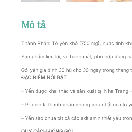
Mô tả
Thông tin bổ sung
Thành Phần: Tổ yến khô (750 mg), nước tinh khiế
Sản phẩm tiện lợi, vị thanh mát, phù hợp dùng h
Gói yến gia đình 30 hũ cho 30 ngày trong tháng ti
ĐẶC ĐIỂM NỔI BẬT
– Yến được khai thác và sản xuất tại Nha Trang
– Protein là thành phần phong phú nhất của tổ y
– Yến sào chứa tất cả các axit amin thiết yếu tro
QUY CÁCH ĐÓNG GÓI