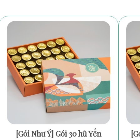
[Gói Như Ý] Gói 30 hũ Yến
[G