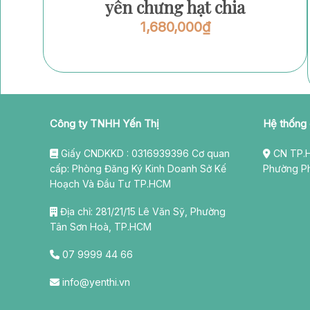
yến chưng hạt chia
1,680,000
₫
Công ty TNHH Yến Thị
Hệ thống
Giấy CNDKKD : 0316939396 Cơ quan
CN TP.H
cấp: Phòng Đăng Ký Kinh Doanh Sở Kế
Phường P
Hoạch Và Đầu Tư TP.HCM
Địa chỉ: 281/21/15 Lê Văn Sỹ, Phường
Tân Sơn Hoà, TP.HCM
07 9999 44 66
info@yenthi.vn