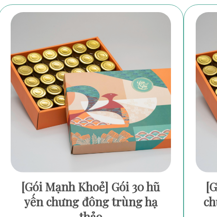
[Gói Mạnh Khoẻ] Gói 30 hũ
[G
yến chưng đông trùng hạ
ch
thảo