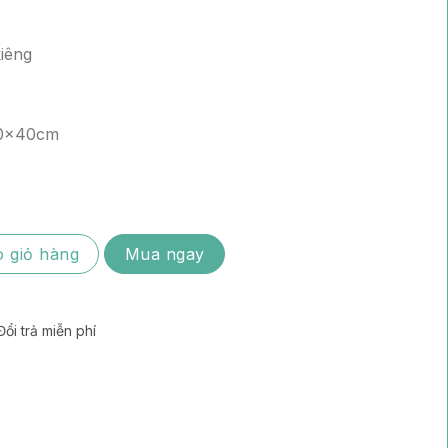
iêng
20x40cm
7 vị Yến số lượng
 giỏ hàng
Mua ngay
Đổi trả miễn phí