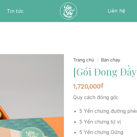
Liên hệ
Tin tức
Trang chủ
/
Bán chạy
[Gói Đong Đầy]
₫
1,720,000
Quy cách đóng gói:
5 Yến chưng đường phè
5 Yến chưng tứ vị
5 Yến chưng Gừng