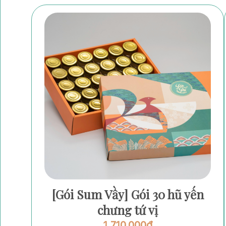
[Gói Sum Vầy] Gói 30 hũ yến
chưng tứ vị
1,710,000
₫