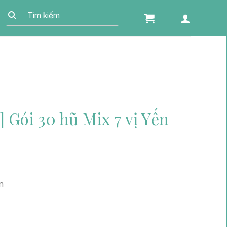
 Gói 30 hũ Mix 7 vị Yến
n