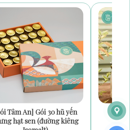
ói Tâm An] Gói 30 hũ yến
YẾN
ưng hạt sen (đường kiêng
150
Isomalt)
180